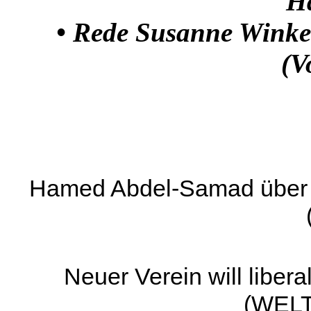
H
•
Rede Susanne Wink
(V
Hamed Abdel-Samad über di
Neuer Verein will libe
(WELT