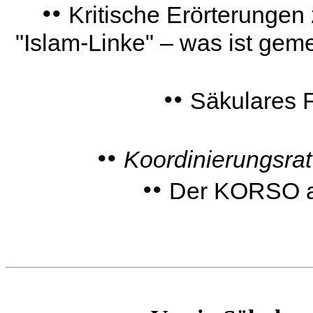
••
Kritische Erörterungen
"Islam-Linke" – was ist gem
••
Säkulares 
••
Koordinierungsrat
••
Der KORSO al